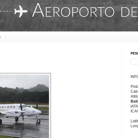
o
PES
INF
Pist
Cabe
Alti
Bal
IAT
ICA
Lati
Long