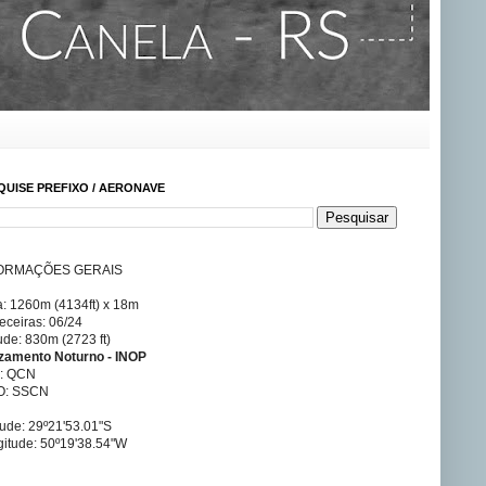
QUISE PREFIXO / AERONAVE
ORMAÇÕES GERAIS
a: 1260m (4134ft) x 18m
ceiras: 06/24
tude: 830m (2723 ft)
izamento Noturno - INOP
A: QCN
O: SSCN
tude: 29º21'53.01"S
itude: 50º19'38.54"W