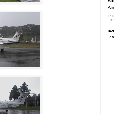
ENT
Vem
Entr
lhe 
HAN
54 