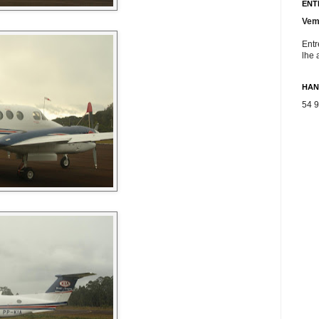
ENT
Vem
Entr
lhe 
HAN
54 