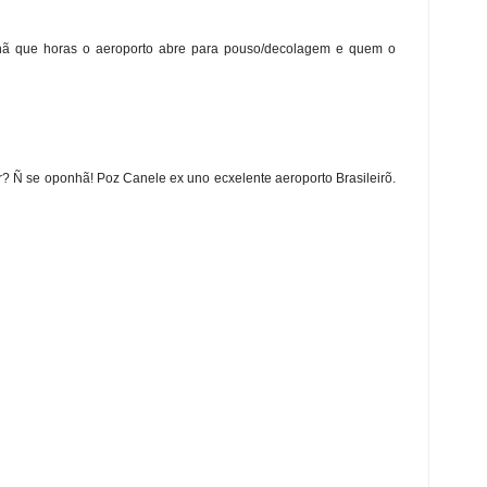
nhã que horas o aeroporto abre para pouso/decolagem e quem o
r? Ñ se oponhã! Poz Canele ex uno ecxelente aeroporto Brasileirõ.