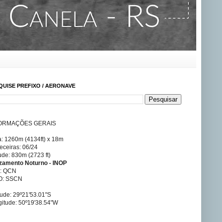
QUISE PREFIXO / AERONAVE
ORMAÇÕES GERAIS
a: 1260m (4134ft) x 18m
ceiras: 06/24
tude: 830m (2723 ft)
izamento Noturno - INOP
A: QCN
O: SSCN
tude: 29º21'53.01"S
itude: 50º19'38.54"W