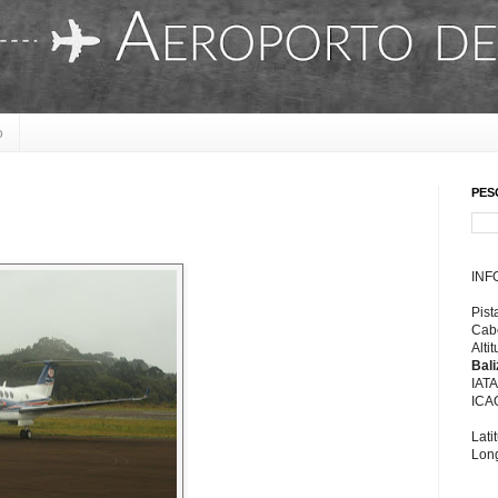
o
PES
INF
Pist
Cabe
Alti
Bal
IAT
ICA
Lati
Long