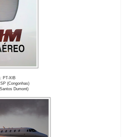
a: PT-XIB
BSP (Congonhas)
(Santos Dumont)