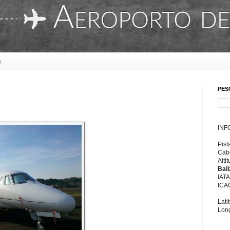
o
PES
INF
Pist
Cabe
Alti
Bal
IAT
ICA
Lati
Long