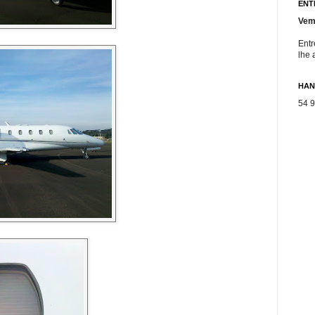
ENT
Vem
Entr
lhe 
HAN
54 