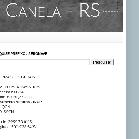
QUISE PREFIXO / AERONAVE
ORMAÇÕES GERAIS
a: 1260m (4134ft) x 18m
ceiras: 06/24
tude: 830m (2723 ft)
izamento Noturno - INOP
A: QCN
O: SSCN
tude: 29º21'53.01"S
itude: 50º19'38.54"W