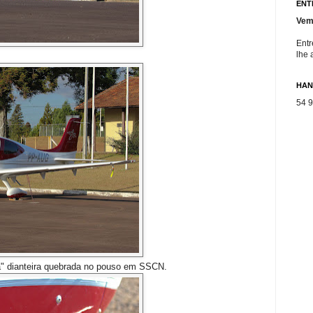
ENT
Vem
Entr
lhe 
HAN
54 
a" dianteira quebrada no pouso em SSCN.