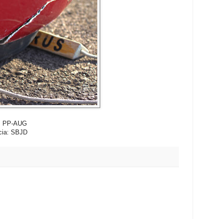
a: PP-AUG
cia: SBJD