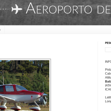
o
PES
INF
Pist
Cabe
Alti
Bal
IAT
ICA
Lati
Long