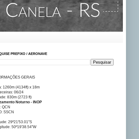
QUISE PREFIXO / AERONAVE
ORMAÇÕES GERAIS
a: 1260m (4134ft) x 18m
ceiras: 06/24
tude: 830m (2723 ft)
izamento Noturno - INOP
A: QCN
O: SSCN
tude: 29º21'53.01"S
itude: 50º19'38.54"W