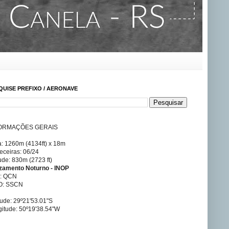
QUISE PREFIXO / AERONAVE
ORMAÇÕES GERAIS
a: 1260m (4134ft) x 18m
ceiras: 06/24
tude: 830m (2723 ft)
izamento Noturno - INOP
A: QCN
O: SSCN
tude: 29º21'53.01"S
itude: 50º19'38.54"W