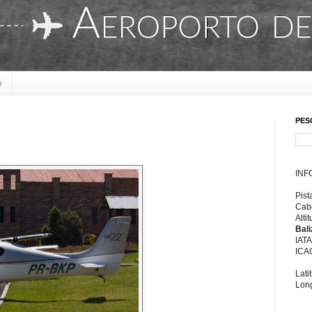
o
PES
INF
Pist
Cabe
Alti
Bal
IAT
ICA
Lati
Long