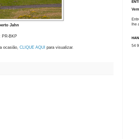
ENT
Vem
Entr
lhe 
berto Jahn
a: PR-BKP
HAN
54 
ra ocasião,
CLIQUE AQUI
para visualizar.