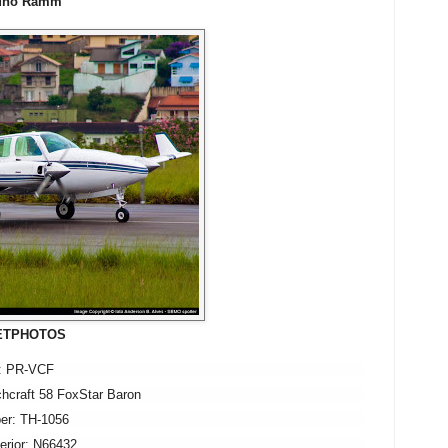
runo Ramm
JETPHOTOS
a: PR-VCF
hcraft 58 FoxStar Baron
er: TH-1056
erior: N66432