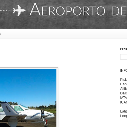
o
PES
INF
Pist
Cabe
Alti
Bal
IAT
ICA
Lati
Long