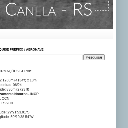
QUISE PREFIXO / AERONAVE
ORMAÇÕES GERAIS
a: 1260m (4134ft) x 18m
ceiras: 06/24
tude: 830m (2723 ft)
izamento Noturno - INOP
A: QCN
O: SSCN
tude: 29º21'53.01"S
itude: 50º19'38.54"W