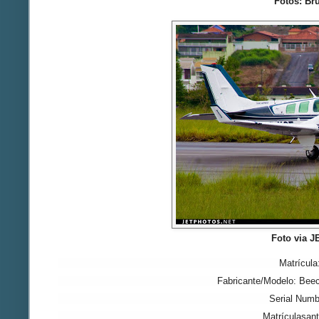
Fotos: B
Foto via 
Matrícul
Fabricante/Modelo: Beec
Serial Numb
Matrículasant