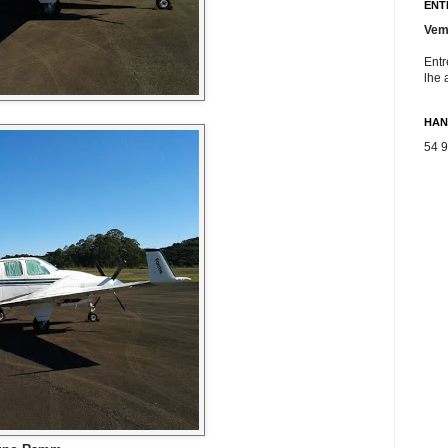
ENT
Vem
Entr
lhe 
HAN
54 