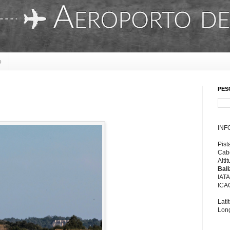
o
PES
INF
Pist
Cabe
Alti
Bal
IAT
ICA
Lati
Long