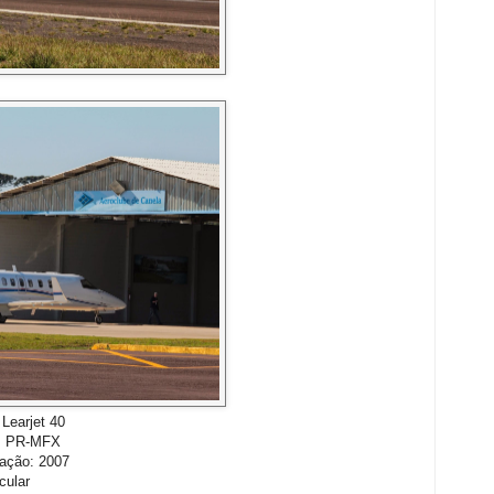
Learjet 40
a: PR-MFX
ação: 2007
cular