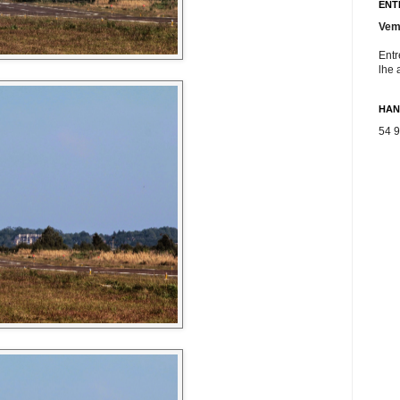
ENT
Vem
Entr
lhe 
HAN
54 