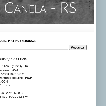
QUISE PREFIXO / AERONAVE
ORMAÇÕES GERAIS
a: 1260m (4134ft) x 18m
ceiras: 06/24
tude: 830m (2723 ft)
izamento Noturno - INOP
A: QCN
O: SSCN
tude: 29º21'53.01"S
itude: 50º19'38.54"W