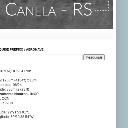
QUISE PREFIXO / AERONAVE
ORMAÇÕES GERAIS
a: 1260m (4134ft) x 18m
ceiras: 06/24
tude: 830m (2723 ft)
izamento Noturno - INOP
A: QCN
O: SSCN
tude: 29º21'53.01"S
itude: 50º19'38.54"W