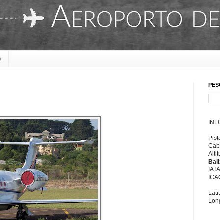
o
PES
INF
Pist
Cabe
Alti
Bal
IAT
ICA
Lati
Long