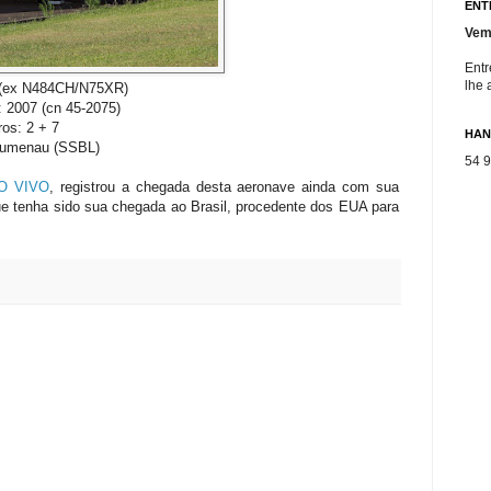
ENT
Vem
Entr
lhe 
 (ex N484CH/N75XR)
 2007 (cn 45-2075)
os: 2 + 7
HAN
lumenau (SSBL)
54 
O VIVO
, registrou a chegada desta aeronave ainda com sua
ue tenha sido sua chegada ao Brasil, procedente dos EUA para