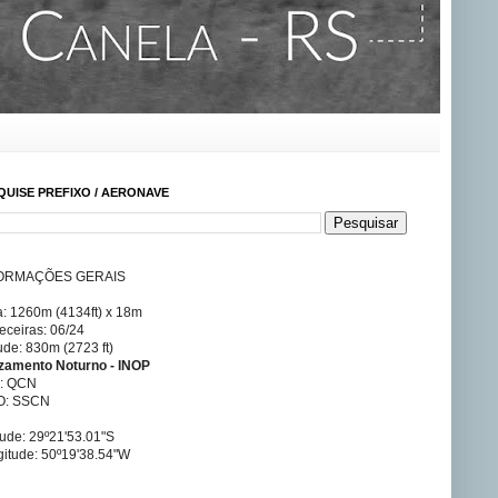
QUISE PREFIXO / AERONAVE
ORMAÇÕES GERAIS
a: 1260m (4134ft) x 18m
ceiras: 06/24
tude: 830m (2723 ft)
izamento Noturno - INOP
A: QCN
O: SSCN
tude: 29º21'53.01"S
itude: 50º19'38.54"W