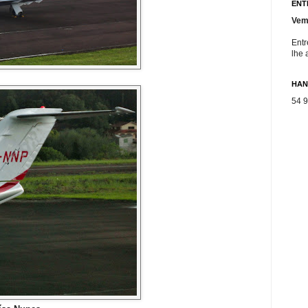
ENT
Vem
Entr
lhe 
HAN
54 