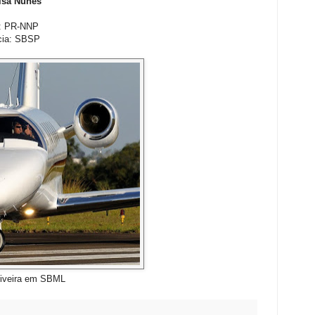
ísa Nunes
a: PR-NNP
cia: SBSP
liveira em SBML