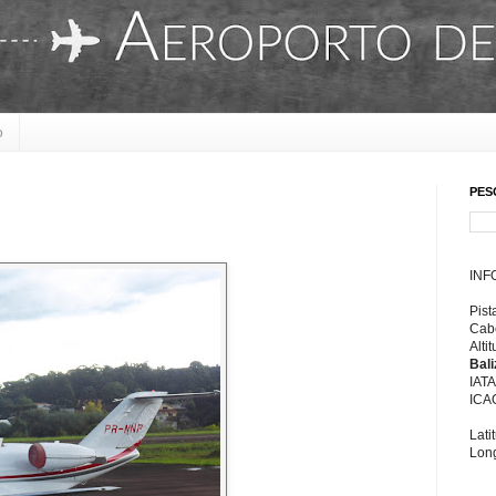
o
PES
INF
Pist
Cabe
Alti
Bal
IAT
ICA
Lati
Long