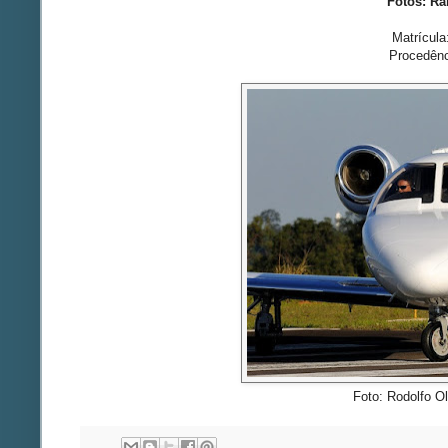
Fotos: Ra
Matrícul
Procedên
Foto: Rodolfo O